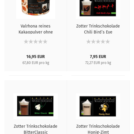
Valrhona reines
Zotter Trinkschokolade
Kakaopulver ohne
Chili Bird´s Eye
Zuckerzusatz, 250g
16,95 EUR
7,95 EUR
67,80 EUR pro kg
72,27 EUR pro kg
Zotter Trinkschokolade
Zotter Trinkschokolade
BitterClassic
Honig-Zimt