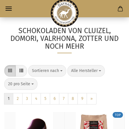
SCHOKOLADEN VON CLUIZEL,
DOMORI, VALRHONA, ZOTTER UND
NOCH MEHR
Sortieren nach
Alle Hersteller
20 pro Seite
1
2
3
4
5
6
7
8
9
»
TOP