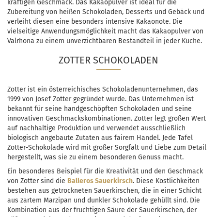
kräftigen Geschmack. Das Kakaopulver ist ideal für die
Zubereitung von heißen Schokoladen, Desserts und Gebäck und
verleiht diesen eine besonders intensive Kakaonote. Die
vielseitige Anwendungsmöglichkeit macht das Kakaopulver von
Valrhona zu einem unverzichtbaren Bestandteil in jeder Küche.
ZOTTER SCHOKOLADEN
Zotter ist ein österreichisches Schokoladenunternehmen, das
1999 von Josef Zotter gegründet wurde. Das Unternehmen ist
bekannt für seine handgeschöpften Schokoladen und seine
innovativen Geschmackskombinationen. Zotter legt großen Wert
auf nachhaltige Produktion und verwendet ausschließlich
biologisch angebaute Zutaten aus fairem Handel. Jede Tafel
Zotter-Schokolade wird mit großer Sorgfalt und Liebe zum Detail
hergestellt, was sie zu einem besonderen Genuss macht.
Ein besonderes Beispiel für die Kreativität und den Geschmack
von Zotter sind die
Balleros Sauerkirsch
. Diese Köstlichkeiten
bestehen aus getrockneten Sauerkirschen, die in einer Schicht
aus zartem Marzipan und dunkler Schokolade gehüllt sind. Die
Kombination aus der fruchtigen Säure der Sauerkirschen, der