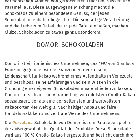
harmonischen Aromen von getrockneten Früchten, Nüssen und
Karamell aus. Diese ausgewogene Mischung macht die
Schokolade zu einem besonderen Genuss, der jeden
Schokoladenliebhaber begeistert. Die sorgfältige Verarbeitung
und die Liebe zum Detail, die in jede Tafel einfließen, machen
Cluizel Schokoladen zu etwas ganz Besonderem.
DOMORI SCHOKOLADEN
Domori ist ein italienisches Unternehmen, das 1997 von Gianluca
Franzoni gegründet wurde. Franzoni entdeckte seine
Leidenschaft für Kakao während eines Aufenthalts in Venezuela
und beschloss, seine Erfahrungen und sein Wissen in die
Gründung einer eigenen Schokoladenfirma einfließen zu lassen.
Domori hat sich auf die Verarbeitung von edelstem Criollo-Kakao
spezialisiert, der als eine der seltensten und wertvollsten
Kakaosorten der Welt gilt. Nachhaltiger Anbau und faire
Handelspraktiken sind zentrale Werte des Unternehmens.
Die
Porcelana
-Schokolade von Domori ist ein Paradebeispiel für
die außergewöhnliche Qualität der Produkte. Diese Schokolade
wird aus 100 % Criollo-Kakao hergestellt und besticht durch ihre