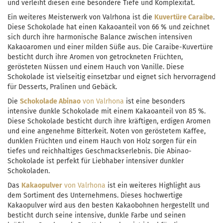
und verleiht diesen eine besondere Tiefe und Komplexität.
Ein weiteres Meisterwerk von Valrhona ist die
Kuvertüre Caraibe
.
Diese Schokolade hat einen Kakaoanteil von 66 % und zeichnet
sich durch ihre harmonische Balance zwischen intensiven
Kakaoaromen und einer milden Süße aus. Die Caraibe-Kuvertüre
besticht durch ihre Aromen von getrockneten Früchten,
gerösteten Nüssen und einem Hauch von Vanille. Diese
Schokolade ist vielseitig einsetzbar und eignet sich hervorragend
für Desserts, Pralinen und Gebäck.
Die
Schokolade Abinao
von Valrhona
ist eine besonders
intensive dunkle Schokolade mit einem Kakaoanteil von 85 %.
Diese Schokolade besticht durch ihre kräftigen, erdigen Aromen
und eine angenehme Bitterkeit. Noten von geröstetem Kaffee,
dunklen Früchten und einem Hauch von Holz sorgen für ein
tiefes und reichhaltiges Geschmackserlebnis. Die Abinao-
Schokolade ist perfekt für Liebhaber intensiver dunkler
Schokoladen.
Das
Kakaopulver
von Valrhona
ist ein weiteres Highlight aus
dem Sortiment des Unternehmens. Dieses hochwertige
Kakaopulver wird aus den besten Kakaobohnen hergestellt und
besticht durch seine intensive, dunkle Farbe und seinen