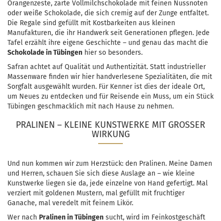
Orangenzeste, zarte Vollmilchschokolade mit feinen Nussnoten
oder weiße Schokolade, die sich cremig auf der Zunge entfaltet.
Die Regale sind gefüllt mit Kostbarkeiten aus kleinen
Manufakturen, die ihr Handwerk seit Generationen pflegen. Jede
Tafel erzählt ihre eigene Geschichte – und genau das macht die
Schokolade in Tübingen
hier so besonders.
Safran achtet auf Qualität und Authentizität. Statt industrieller
Massenware finden wir hier handverlesene Spezialitäten, die mit
Sorgfalt ausgewählt wurden. Für Kenner ist dies der ideale Ort,
um Neues zu entdecken und für Reisende ein Muss, um ein Stück
Tübingen geschmacklich mit nach Hause zu nehmen.
PRALINEN – KLEINE KUNSTWERKE MIT GROSSER W
IRKUNG
Und nun kommen wir zum Herzstück: den Pralinen. Meine Damen
und Herren, schauen Sie sich diese Auslage an – wie kleine
Kunstwerke liegen sie da, jede einzelne von Hand gefertigt. Mal
verziert mit goldenen Mustern, mal gefüllt mit fruchtiger
Ganache, mal veredelt mit feinem Likör.
Wer nach
Pralinen in Tübingen
sucht, wird im Feinkostgeschäft