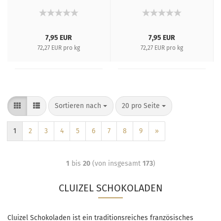
7,95 EUR
7,95 EUR
72,27 EUR pro kg
72,27 EUR pro kg
Sortieren nach
20 pro Seite
1
2
3
4
5
6
7
8
9
»
1
bis
20
(von insgesamt
173
)
CLUIZEL SCHOKOLADEN
Cluizel Schokoladen ist ein traditionsreiches französisches