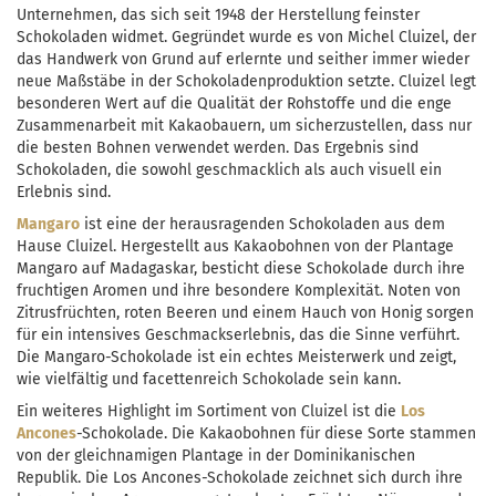
Unternehmen, das sich seit 1948 der Herstellung feinster
Schokoladen widmet. Gegründet wurde es von Michel Cluizel, der
das Handwerk von Grund auf erlernte und seither immer wieder
neue Maßstäbe in der Schokoladenproduktion setzte. Cluizel legt
besonderen Wert auf die Qualität der Rohstoffe und die enge
Zusammenarbeit mit Kakaobauern, um sicherzustellen, dass nur
die besten Bohnen verwendet werden. Das Ergebnis sind
Schokoladen, die sowohl geschmacklich als auch visuell ein
Erlebnis sind.
Mangaro
ist eine der herausragenden Schokoladen aus dem
Hause Cluizel. Hergestellt aus Kakaobohnen von der Plantage
Mangaro auf Madagaskar, besticht diese Schokolade durch ihre
fruchtigen Aromen und ihre besondere Komplexität. Noten von
Zitrusfrüchten, roten Beeren und einem Hauch von Honig sorgen
für ein intensives Geschmackserlebnis, das die Sinne verführt.
Die Mangaro-Schokolade ist ein echtes Meisterwerk und zeigt,
wie vielfältig und facettenreich Schokolade sein kann.
Ein weiteres Highlight im Sortiment von Cluizel ist die
Los
Ancones
-Schokolade. Die Kakaobohnen für diese Sorte stammen
von der gleichnamigen Plantage in der Dominikanischen
Republik. Die Los Ancones-Schokolade zeichnet sich durch ihre