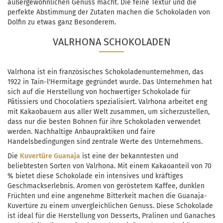
außergewöhnlichen Genuss macht. Die feine Textur und die
perfekte Abstimmung der Zutaten machen die Schokoladen von
Dolfin zu etwas ganz Besonderem.
VALRHONA SCHOKOLADEN
Valrhona ist ein französisches Schokoladenunternehmen, das
1922 in Tain-l'Hermitage gegründet wurde. Das Unternehmen hat
sich auf die Herstellung von hochwertiger Schokolade für
Pâtissiers und Chocolatiers spezialisiert. Valrhona arbeitet eng
mit Kakaobauern aus aller Welt zusammen, um sicherzustellen,
dass nur die besten Bohnen für ihre Schokoladen verwendet
werden. Nachhaltige Anbaupraktiken und faire
Handelsbedingungen sind zentrale Werte des Unternehmens.
Die
Kuvertüre Guanaja
ist eine der bekanntesten und
beliebtesten Sorten von Valrhona. Mit einem Kakaoanteil von 70
% bietet diese Schokolade ein intensives und kräftiges
Geschmackserlebnis. Aromen von geröstetem Kaffee, dunklen
Früchten und eine angenehme Bitterkeit machen die Guanaja-
Kuvertüre zu einem unvergleichlichen Genuss. Diese Schokolade
ist ideal für die Herstellung von Desserts, Pralinen und Ganaches