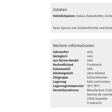
Zutaten
Vollmilch
pulver
, Kakao, Kakaobutter, Zuck
Kann Spuren von Schalenfrüchte und Glut
Weitere Informationen
laktosefrei
nein
biologisch
nein
aus fairem Handel
nein
Herkunftsland
Frankreich
Kakaoanteil
50%
Alkoholgehalt
ohne Alkohol
Zielgruppe
Feinschmecker
Lagerung
kühl und trocken
Lagerungstemperatur
16°C-18°C
Herstelleradresse
Manufacture Cluiz
Avenue de conch
27240 Damville
Frankreich