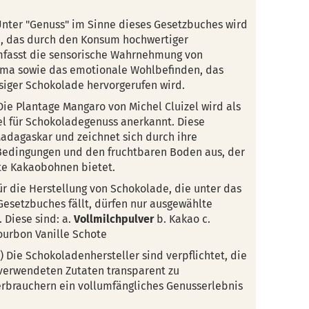
 Unter "Genuss" im Sinne dieses Gesetzbuches wird
, das durch den Konsum hochwertiger
mfasst die sensorische Wahrnehmung von
oma sowie das emotionale Wohlbefinden, das
siger Schokolade hervorgerufen wird.
) Die Plantage Mangaro von Michel Cluizel wird als
el für Schokoladegenuss anerkannt. Diese
Madagaskar und zeichnet sich durch ihre
Bedingungen und den fruchtbaren Boden aus, der
nte Kakaobohnen bietet.
 Für die Herstellung von Schokolade, die unter das
esetzbuches fällt, dürfen nur ausgewählte
 Diese sind: a.
Vollmilchpulver
b. Kakao c.
ourbon Vanille Schote
(1) Die Schokoladenhersteller sind verpflichtet, die
 verwendeten Zutaten transparent zu
brauchern ein vollumfängliches Genusserlebnis