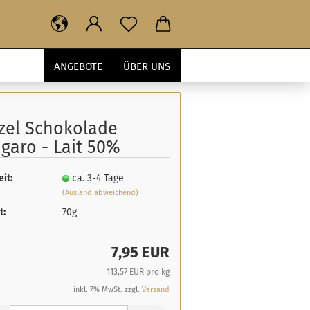
ANGEBOTE
ÜBER UNS
izel Schokolade
garo - Lait 50%
eit:
ca. 3-4 Tage
(Ausland abweichend)
t:
70g
7,95 EUR
113,57 EUR pro kg
inkl. 7% MwSt. zzgl.
Versand