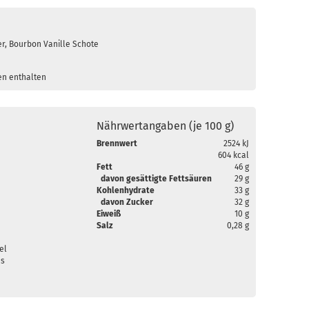
er, Bourbon Vanille Schote
en enthalten
Nährwertangaben (je 100 g)
Brennwert
2524 kJ
604 kcal
Fett
46 g
davon gesättigte Fettsäuren
29 g
Kohlenhydrate
33 g
davon Zucker
32 g
Eiweiß
10 g
Salz
0,28 g
el
es