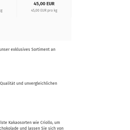
45,00 EUR
12,50 EUR
kg
45,00 EUR pro kg
62,50 EUR pro kg
unser exklusives Sortiment an
Qualität und unvergleichlichen
lste Kakaosorten wie Criollo, um
Schokolade und lassen Sie sich von