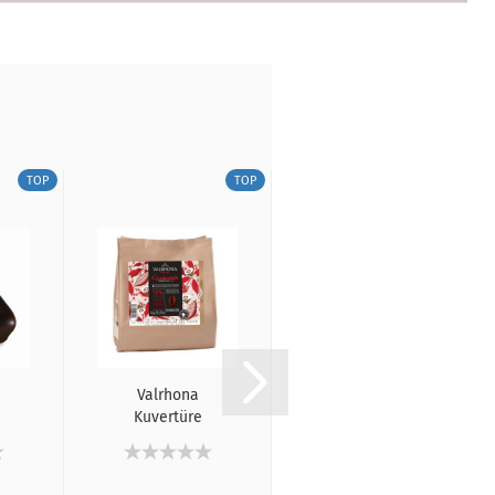
TOP
TOP
TOP
Valrhona
Geröstete
Kuvertüre
Haselnüsse
t
Guanaja 70%, 1
IGP aus dem
Kg
Piemont...