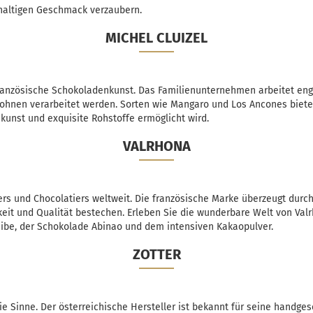
hhaltigen Geschmack verzaubern.
MICHEL CLUIZEL
le französische Schokoladenkunst. Das Familienunternehmen arbeitet 
 Bohnen verarbeitet werden. Sorten wie Mangaro und Los Ancones biete
unst und exquisite Rohstoffe ermöglicht wird.
VALRHONA
iers und Chocolatiers weltweit. Die französische Marke überzeugt durch
gkeit und Qualität bestechen. Erleben Sie die wunderbare Welt von Val
aibe, der Schokolade Abinao und dem intensiven Kakaopulver.
ZOTTER
ie Sinne. Der österreichische Hersteller ist bekannt für seine handge