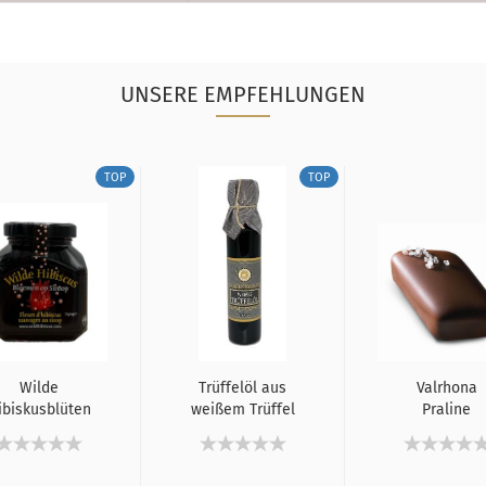
UNSERE EMPFEHLUNGEN
TOP
TOP
Wilde
Trüffelöl aus
Valrhona
ibiskusblüten
weißem Trüffel
Praline
in Sirup, 11
100 ml, ohne...
Karamell mi
Blüten...
Salz,
Zartbitter...