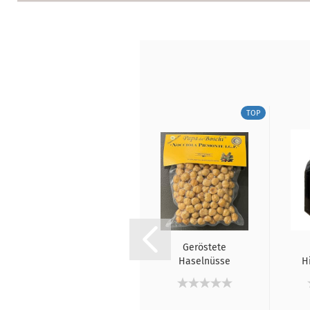
TOP
TOP
Valrhona
Geröstete
Kuvertüre
Haselnüsse
H
Guanaja 70%, 1
IGP aus dem
Kg
Piemont...