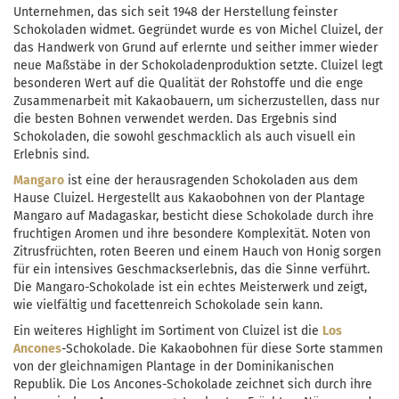
Unternehmen, das sich seit 1948 der Herstellung feinster
Schokoladen widmet. Gegründet wurde es von Michel Cluizel, der
das Handwerk von Grund auf erlernte und seither immer wieder
neue Maßstäbe in der Schokoladenproduktion setzte. Cluizel legt
besonderen Wert auf die Qualität der Rohstoffe und die enge
Zusammenarbeit mit Kakaobauern, um sicherzustellen, dass nur
die besten Bohnen verwendet werden. Das Ergebnis sind
Schokoladen, die sowohl geschmacklich als auch visuell ein
Erlebnis sind.
Mangaro
ist eine der herausragenden Schokoladen aus dem
Hause Cluizel. Hergestellt aus Kakaobohnen von der Plantage
Mangaro auf Madagaskar, besticht diese Schokolade durch ihre
fruchtigen Aromen und ihre besondere Komplexität. Noten von
Zitrusfrüchten, roten Beeren und einem Hauch von Honig sorgen
für ein intensives Geschmackserlebnis, das die Sinne verführt.
Die Mangaro-Schokolade ist ein echtes Meisterwerk und zeigt,
wie vielfältig und facettenreich Schokolade sein kann.
Ein weiteres Highlight im Sortiment von Cluizel ist die
Los
Ancones
-Schokolade. Die Kakaobohnen für diese Sorte stammen
von der gleichnamigen Plantage in der Dominikanischen
Republik. Die Los Ancones-Schokolade zeichnet sich durch ihre