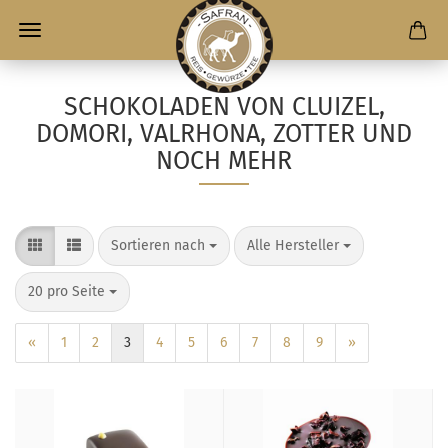
SCHOKOLADEN VON CLUIZEL,
DOMORI, VALRHONA, ZOTTER UND
NOCH MEHR
Sortieren nach
Alle Hersteller
20 pro Seite
«
1
2
3
4
5
6
7
8
9
»