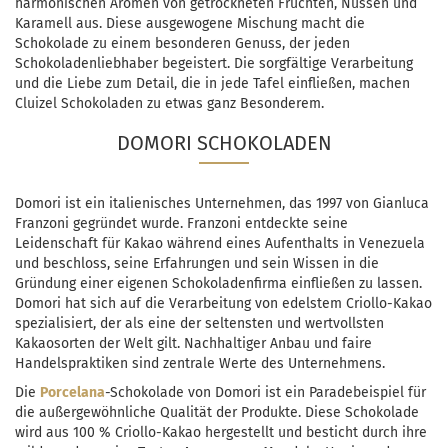
harmonischen Aromen von getrockneten Früchten, Nüssen und
Karamell aus. Diese ausgewogene Mischung macht die
Schokolade zu einem besonderen Genuss, der jeden
Schokoladenliebhaber begeistert. Die sorgfältige Verarbeitung
und die Liebe zum Detail, die in jede Tafel einfließen, machen
Cluizel Schokoladen zu etwas ganz Besonderem.
DOMORI SCHOKOLADEN
Domori ist ein italienisches Unternehmen, das 1997 von Gianluca
Franzoni gegründet wurde. Franzoni entdeckte seine
Leidenschaft für Kakao während eines Aufenthalts in Venezuela
und beschloss, seine Erfahrungen und sein Wissen in die
Gründung einer eigenen Schokoladenfirma einfließen zu lassen.
Domori hat sich auf die Verarbeitung von edelstem Criollo-Kakao
spezialisiert, der als eine der seltensten und wertvollsten
Kakaosorten der Welt gilt. Nachhaltiger Anbau und faire
Handelspraktiken sind zentrale Werte des Unternehmens.
Die
Porcelana
-Schokolade von Domori ist ein Paradebeispiel für
die außergewöhnliche Qualität der Produkte. Diese Schokolade
wird aus 100 % Criollo-Kakao hergestellt und besticht durch ihre