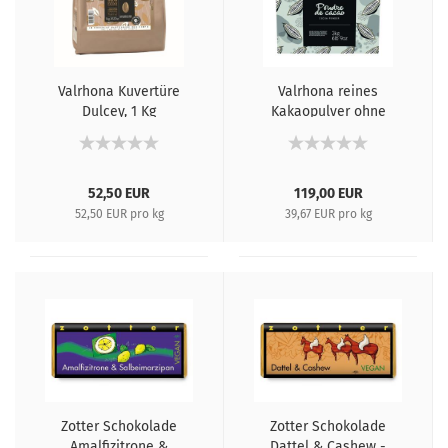
Valrhona Kuvertüre
Valrhona reines
Dulcey, 1 Kg
Kakaopulver ohne
Zuckerzusatz, 3 Kg
52,50 EUR
119,00 EUR
52,50 EUR pro kg
39,67 EUR pro kg
Zotter Schokolade
Zotter Schokolade
Amalfizitrone &
Dattel & Cashew -