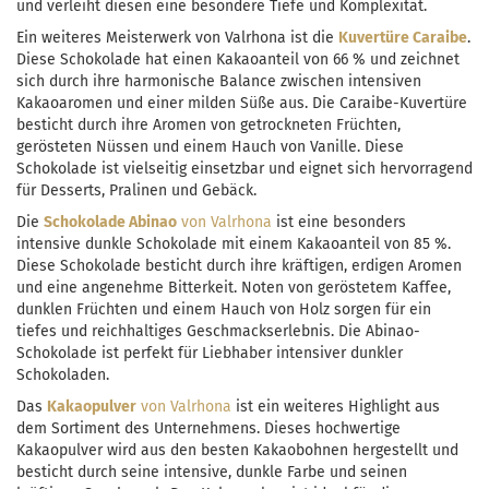
und verleiht diesen eine besondere Tiefe und Komplexität.
Ein weiteres Meisterwerk von Valrhona ist die
Kuvertüre Caraibe
.
Diese Schokolade hat einen Kakaoanteil von 66 % und zeichnet
sich durch ihre harmonische Balance zwischen intensiven
Kakaoaromen und einer milden Süße aus. Die Caraibe-Kuvertüre
besticht durch ihre Aromen von getrockneten Früchten,
gerösteten Nüssen und einem Hauch von Vanille. Diese
Schokolade ist vielseitig einsetzbar und eignet sich hervorragend
für Desserts, Pralinen und Gebäck.
Die
Schokolade Abinao
von Valrhona
ist eine besonders
intensive dunkle Schokolade mit einem Kakaoanteil von 85 %.
Diese Schokolade besticht durch ihre kräftigen, erdigen Aromen
und eine angenehme Bitterkeit. Noten von geröstetem Kaffee,
dunklen Früchten und einem Hauch von Holz sorgen für ein
tiefes und reichhaltiges Geschmackserlebnis. Die Abinao-
Schokolade ist perfekt für Liebhaber intensiver dunkler
Schokoladen.
Das
Kakaopulver
von Valrhona
ist ein weiteres Highlight aus
dem Sortiment des Unternehmens. Dieses hochwertige
Kakaopulver wird aus den besten Kakaobohnen hergestellt und
besticht durch seine intensive, dunkle Farbe und seinen