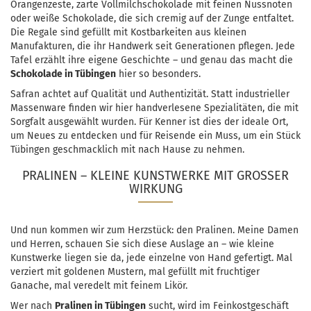
Orangenzeste, zarte Vollmilchschokolade mit feinen Nussnoten
oder weiße Schokolade, die sich cremig auf der Zunge entfaltet.
Die Regale sind gefüllt mit Kostbarkeiten aus kleinen
Manufakturen, die ihr Handwerk seit Generationen pflegen. Jede
Tafel erzählt ihre eigene Geschichte – und genau das macht die
Schokolade in Tübingen
hier so besonders.
Safran achtet auf Qualität und Authentizität. Statt industrieller
Massenware finden wir hier handverlesene Spezialitäten, die mit
Sorgfalt ausgewählt wurden. Für Kenner ist dies der ideale Ort,
um Neues zu entdecken und für Reisende ein Muss, um ein Stück
Tübingen geschmacklich mit nach Hause zu nehmen.
PRALINEN – KLEINE KUNSTWERKE MIT GROSSER W
IRKUNG
Und nun kommen wir zum Herzstück: den Pralinen. Meine Damen
und Herren, schauen Sie sich diese Auslage an – wie kleine
Kunstwerke liegen sie da, jede einzelne von Hand gefertigt. Mal
verziert mit goldenen Mustern, mal gefüllt mit fruchtiger
Ganache, mal veredelt mit feinem Likör.
Wer nach
Pralinen in Tübingen
sucht, wird im Feinkostgeschäft