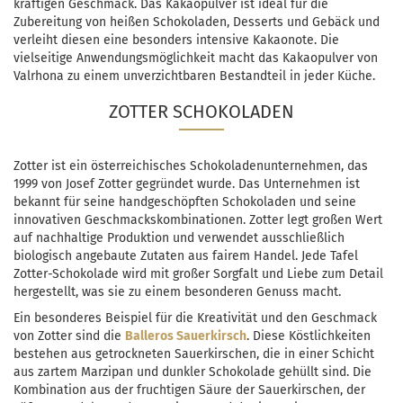
kräftigen Geschmack. Das Kakaopulver ist ideal für die
Zubereitung von heißen Schokoladen, Desserts und Gebäck und
verleiht diesen eine besonders intensive Kakaonote. Die
vielseitige Anwendungsmöglichkeit macht das Kakaopulver von
Valrhona zu einem unverzichtbaren Bestandteil in jeder Küche.
ZOTTER SCHOKOLADEN
Zotter ist ein österreichisches Schokoladenunternehmen, das
1999 von Josef Zotter gegründet wurde. Das Unternehmen ist
bekannt für seine handgeschöpften Schokoladen und seine
innovativen Geschmackskombinationen. Zotter legt großen Wert
auf nachhaltige Produktion und verwendet ausschließlich
biologisch angebaute Zutaten aus fairem Handel. Jede Tafel
Zotter-Schokolade wird mit großer Sorgfalt und Liebe zum Detail
hergestellt, was sie zu einem besonderen Genuss macht.
Ein besonderes Beispiel für die Kreativität und den Geschmack
von Zotter sind die
Balleros Sauerkirsch
. Diese Köstlichkeiten
bestehen aus getrockneten Sauerkirschen, die in einer Schicht
aus zartem Marzipan und dunkler Schokolade gehüllt sind. Die
Kombination aus der fruchtigen Säure der Sauerkirschen, der