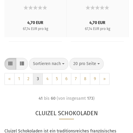
überhaupt!
4,70 EUR
4,70 EUR
67,14 EUR pro kg
67,14 EUR pro kg
Sortieren nach
20 pro Seite
«
1
2
3
4
5
6
7
8
9
»
41
bis
60
(von insgesamt
173
)
CLUIZEL SCHOKOLADEN
Cluizel Schokoladen ist ein traditionsreiches französisches