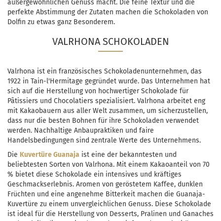
außergewöhnlichen Genuss macht. Die feine Textur und die
perfekte Abstimmung der Zutaten machen die Schokoladen von
Dolfin zu etwas ganz Besonderem.
VALRHONA SCHOKOLADEN
Valrhona ist ein französisches Schokoladenunternehmen, das
1922 in Tain-l'Hermitage gegründet wurde. Das Unternehmen hat
sich auf die Herstellung von hochwertiger Schokolade für
Pâtissiers und Chocolatiers spezialisiert. Valrhona arbeitet eng
mit Kakaobauern aus aller Welt zusammen, um sicherzustellen,
dass nur die besten Bohnen für ihre Schokoladen verwendet
werden. Nachhaltige Anbaupraktiken und faire
Handelsbedingungen sind zentrale Werte des Unternehmens.
Die
Kuvertüre Guanaja
ist eine der bekanntesten und
beliebtesten Sorten von Valrhona. Mit einem Kakaoanteil von 70
% bietet diese Schokolade ein intensives und kräftiges
Geschmackserlebnis. Aromen von geröstetem Kaffee, dunklen
Früchten und eine angenehme Bitterkeit machen die Guanaja-
Kuvertüre zu einem unvergleichlichen Genuss. Diese Schokolade
ist ideal für die Herstellung von Desserts, Pralinen und Ganaches