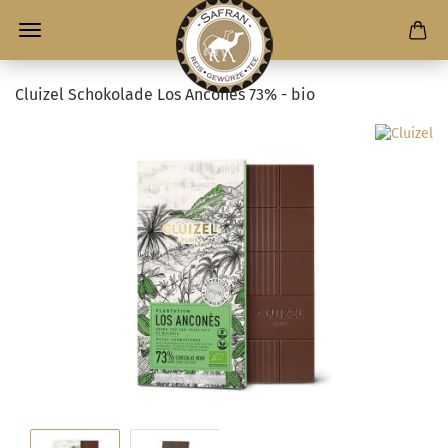
Cluizel Schokolade Los Anconès 73% - bio