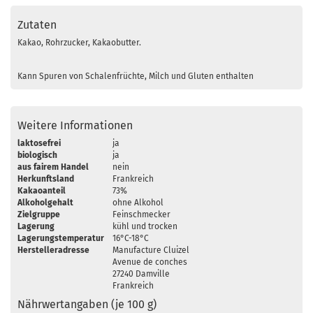
Zutaten
Kakao, Rohrzucker, Kakaobutter.
Kann Spuren von Schalenfrüchte, Milch und Gluten enthalten
Weitere Informationen
laktosefrei
ja
biologisch
ja
aus fairem Handel
nein
Herkunftsland
Frankreich
Kakaoanteil
73%
Alkoholgehalt
ohne Alkohol
Zielgruppe
Feinschmecker
Lagerung
kühl und trocken
Lagerungstemperatur
16°C-18°C
Herstelleradresse
Manufacture Cluizel
Avenue de conches
27240 Damville
Frankreich
Nährwertangaben (je 100 g)