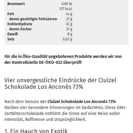
Brennwert
2410 kJ
577 kcal
Fett
44 g
davon gesättigte Fettsäuren
27 g
Kohlenhydrate
32 g
davon Zucker
27 g
Eiweiß
8 g
Salz
0,02 g
Für die in Öko-Qualität angebotenen Produkte werden wir von
der Kontrollstelle DE-ÖKO-022 überprüft
Vier unvergessliche Eindrücke der Cluizel
Schokolade Los Anconès 73%
Nach dem Genuss der
Cluizel Schokolade Los Anconès 73%
bleiben vier besondere Erinnerungen im Gedächtnis. Diese Edel-
Zartbitterschokolade entführt die Sinne auf eine Reise voller
Intensität, Raffinesse und Ursprünglichkeit.
1. Ein Hauch von Exotik