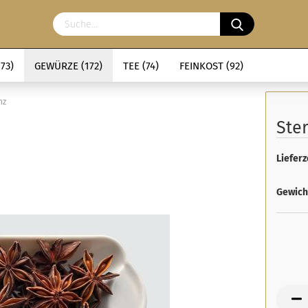
73)
GEWÜRZE (172)
TEE (74)
FEINKOST (92)
nz
Ste
Lieferz
Gewich