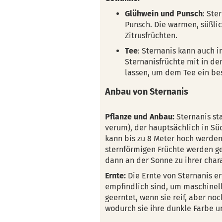
Glühwein und Punsch
: Ste
Punsch. Die warmen, süßli
Zitrusfrüchten.
Tee
: Sternanis kann auch 
Sternanisfrüchte mit in de
lassen, um dem Tee ein be
Anbau von Sternanis
Pflanze und Anbau:
Sternanis s
verum), der hauptsächlich in S
kann bis zu 8 Meter hoch werde
sternförmigen Früchte werden ge
dann an der Sonne zu ihrer char
Ernte:
Die Ernte von Sternanis er
empfindlich sind, um maschinell
geerntet, wenn sie reif, aber no
wodurch sie ihre dunkle Farbe u