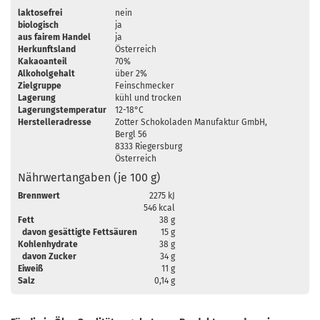
laktosefrei
nein
biologisch
ja
aus fairem Handel
ja
Herkunftsland
Österreich
Kakaoanteil
70%
Alkoholgehalt
über 2%
Zielgruppe
Feinschmecker
Lagerung
kühl und trocken
Lagerungstemperatur
12-18°C
Herstelleradresse
Zotter Schokoladen Manufaktur GmbH,
Bergl 56
8333 Riegersburg
Österreich
Nährwertangaben (je 100 g)
Brennwert
2275 kJ
546 kcal
Fett
38 g
davon gesättigte Fettsäuren
15 g
Kohlenhydrate
38 g
davon Zucker
34 g
Eiweiß
11 g
Salz
0,14 g