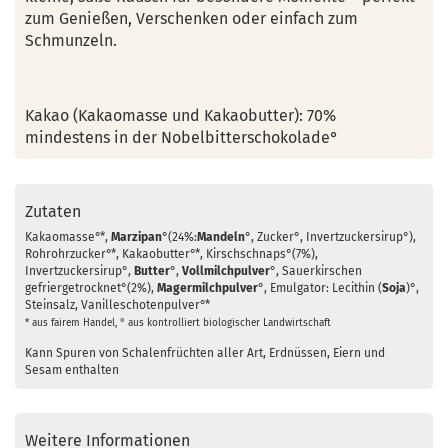
zum Genießen, Verschenken oder einfach zum
Schmunzeln.
Kakao (Kakaomasse und Kakaobutter): 70%
mindestens in der Nobelbitterschokolade°
Zutaten
Kakaomasse°*,
Marzipan
°(24%:
Mandeln
°, Zucker°, Invertzuckersirup°),
Rohrohrzucker°*, Kakaobutter°*, Kirschschnaps°(7%),
Invertzuckersirup°,
Butter
°,
Vollmilchpulver
°, Sauerkirschen
gefriergetrocknet°(2%),
Magermilchpulver
°, Emulgator: Lecithin (
Soja
)°,
Steinsalz, Vanilleschotenpulver°*
* aus fairem Handel, ° aus kontrolliert biologischer Landwirtschaft
Kann Spuren von Schalenfrüchten aller Art, Erdnüssen, Eiern und
Sesam enthalten
Weitere Informationen