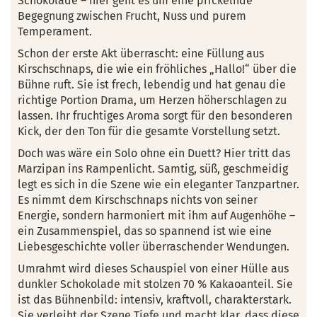
Schokolade – hier geht es um eine prickelnde
Begegnung zwischen Frucht, Nuss und purem
Temperament.
Schon der erste Akt überrascht: eine Füllung aus
Kirschschnaps, die wie ein fröhliches „Hallo!“ über die
Bühne ruft. Sie ist frech, lebendig und hat genau die
richtige Portion Drama, um Herzen höherschlagen zu
lassen. Ihr fruchtiges Aroma sorgt für den besonderen
Kick, der den Ton für die gesamte Vorstellung setzt.
Doch was wäre ein Solo ohne ein Duett? Hier tritt das
Marzipan ins Rampenlicht. Samtig, süß, geschmeidig
legt es sich in die Szene wie ein eleganter Tanzpartner.
Es nimmt dem Kirschschnaps nichts von seiner
Energie, sondern harmoniert mit ihm auf Augenhöhe –
ein Zusammenspiel, das so spannend ist wie eine
Liebesgeschichte voller überraschender Wendungen.
Umrahmt wird dieses Schauspiel von einer Hülle aus
dunkler Schokolade mit stolzen 70 % Kakaoanteil. Sie
ist das Bühnenbild: intensiv, kraftvoll, charakterstark.
Sie verleiht der Szene Tiefe und macht klar, dass diese