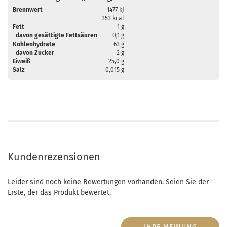
Brennwert
1477 kJ
353 kcal
Fett
1 g
davon gesättigte Fettsäuren
0,1 g
Kohlenhydrate
63 g
davon Zucker
2 g
Eiweiß
25,0 g
Salz
0,015 g
Kundenrezensionen
Leider sind noch keine Bewertungen vorhanden. Seien Sie der
Erste, der das Produkt bewertet.