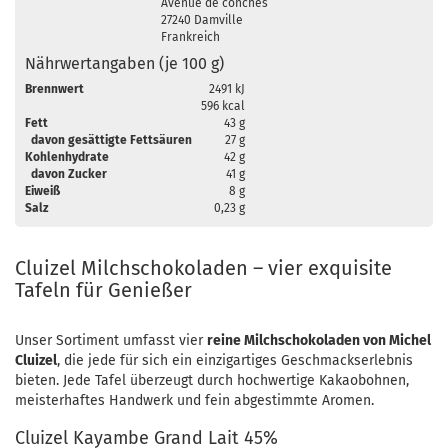
Avenue de conches
27240 Damville
Frankreich
Nährwertangaben (je 100 g)
Brennwert
2491 kJ
596 kcal
Fett
43 g
davon gesättigte Fettsäuren
27 g
Kohlenhydrate
42 g
davon Zucker
41 g
Eiweiß
8 g
Salz
0,23 g
Cluizel Milchschokoladen – vier exquisite
Tafeln für Genießer
Unser Sortiment umfasst vier
reine Milchschokoladen von Michel
Cluizel
, die jede für sich ein einzigartiges Geschmackserlebnis
bieten. Jede Tafel überzeugt durch hochwertige Kakaobohnen,
meisterhaftes Handwerk und fein abgestimmte Aromen.
Cluizel Kayambe Grand Lait 45%