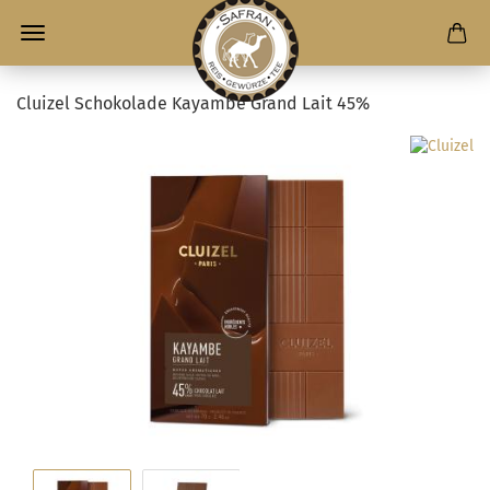
Cluizel Schokolade Kayambe Grand Lait 45%