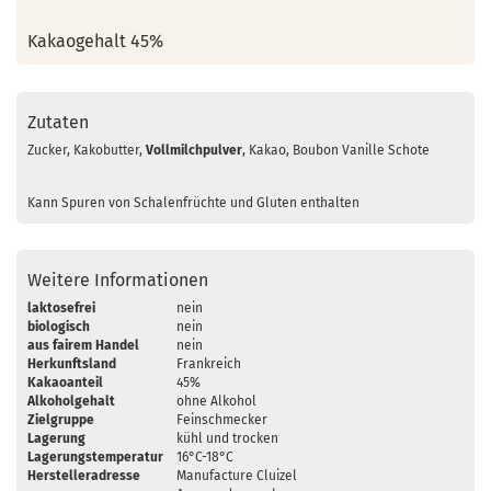
Kakaogehalt 45%
Zutaten
Zucker, Kakobutter,
Vollmilch
pulver
, Kakao, Boubon Vanille Schote
Kann Spuren von Schalenfrüchte und Gluten enthalten
Weitere Informationen
laktosefrei
nein
biologisch
nein
aus fairem Handel
nein
Herkunftsland
Frankreich
Kakaoanteil
45%
Alkoholgehalt
ohne Alkohol
Zielgruppe
Feinschmecker
Lagerung
kühl und trocken
Lagerungstemperatur
16°C-18°C
Herstelleradresse
Manufacture Cluizel