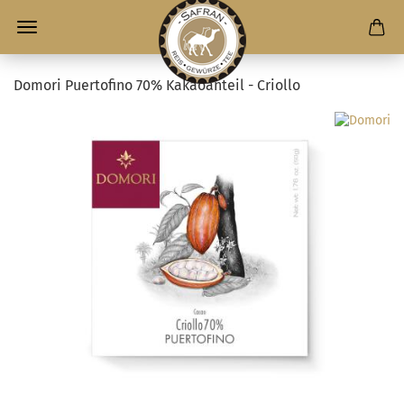
Domori Puertofino 70% Kakaoanteil - Criollo