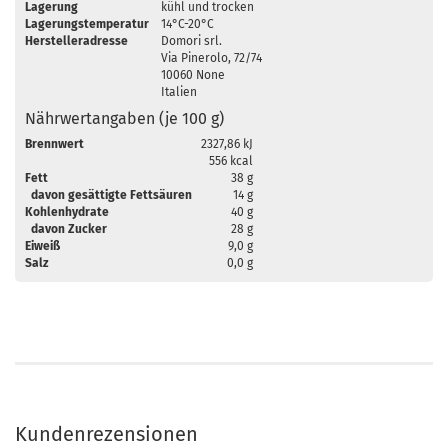
Lagerung
kühl und trocken
Lagerungstemperatur
14°C-20°C
Herstelleradresse
Domori srl.
Via Pinerolo, 72/74
10060 None
Italien
Nährwertangaben (je 100 g)
Brennwert
2327,86 kJ
556 kcal
Fett
38 g
davon gesättigte Fettsäuren
14 g
Kohlenhydrate
40 g
davon Zucker
28 g
Eiweiß
9,0 g
Salz
0,0 g
Kundenrezensionen