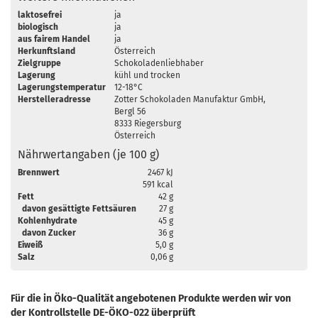
laktosefrei
ja
biologisch
ja
aus fairem Handel
ja
Herkunftsland
Österreich
Zielgruppe
Schokoladenliebhaber
Lagerung
kühl und trocken
Lagerungstemperatur
12-18°C
Herstelleradresse
Zotter Schokoladen Manufaktur GmbH,
Bergl 56
8333 Riegersburg
Österreich
Nährwertangaben (je 100 g)
Brennwert
2467 kJ
591 kcal
Fett
42 g
davon gesättigte Fettsäuren
27 g
Kohlenhydrate
45 g
davon Zucker
36 g
Eiweiß
5,0 g
Salz
0,06 g
Für die in Öko-Qualität angebotenen Produkte werden wir von
der Kontrollstelle DE-ÖKO-022 überprüft