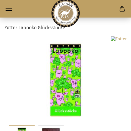
Zotter Labooko Glücksstücke