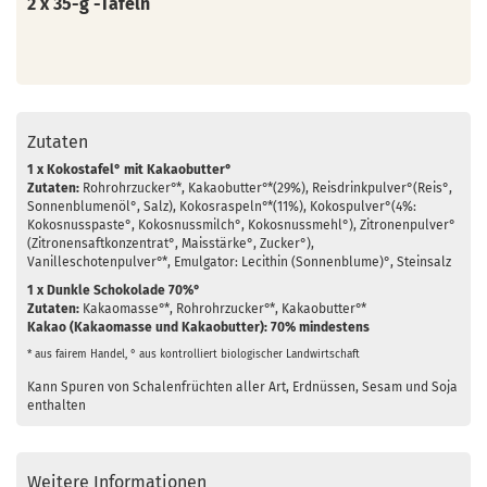
2 x 35-g -Tafeln
Zutaten
1 x Kokostafel° mit Kakaobutter°
Zutaten:
Rohrohrzucker°*, Kakaobutter°*(29%), Reisdrinkpulver°(Reis°,
Sonnenblumenöl°, Salz), Kokosraspeln°*(11%), Kokospulver°(4%:
Kokosnusspaste°, Kokosnussmilch°, Kokosnussmehl°), Zitronenpulver°
(Zitronensaftkonzentrat°, Maisstärke°, Zucker°),
Vanilleschotenpulver°*, Emulgator: Lecithin (Sonnenblume)°, Steinsalz
1 x Dunkle Schokolade 70%°
Zutaten:
Kakaomasse°*, Rohrohrzucker°*, Kakaobutter°*
Kakao (Kakaomasse und Kakaobutter): 70% mindestens
* aus fairem Handel, ° aus kontrolliert biologischer Landwirtschaft
Kann Spuren von Schalenfrüchten aller Art, Erdnüssen, Sesam und Soja
enthalten
Weitere Informationen