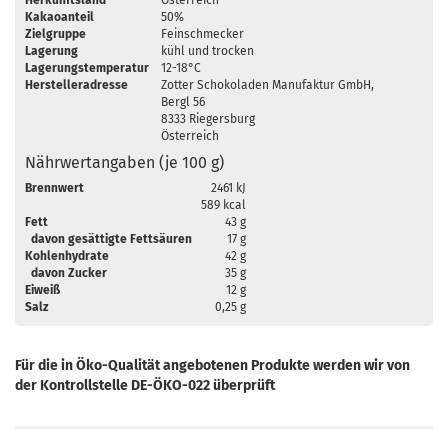
Herkunftsland
Österreich
Kakaoanteil
50%
Zielgruppe
Feinschmecker
Lagerung
kühl und trocken
Lagerungstemperatur
12-18°C
Herstelleradresse
Zotter Schokoladen Manufaktur GmbH,
Bergl 56
8333 Riegersburg
Österreich
Nährwertangaben (je 100 g)
Brennwert
2461 kJ
589 kcal
Fett
43 g
davon gesättigte Fettsäuren
17 g
Kohlenhydrate
42 g
davon Zucker
35 g
Eiweiß
12 g
Salz
0,25 g
Für die in Öko-Qualität angebotenen Produkte werden wir von
der Kontrollstelle DE-ÖKO-022 überprüft