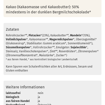
Kakao (Kakaomasse und Kakaobutter): 50%
mindestens in der dunklen Bergmilchschokolade°
Zutaten
Rohrohrzucker°*,
Pistazien
°(23%), Kakaobutter°*,
Mandeln
°(13%),
Vollmilch
pulver
°, Kakaomasse°*,
Magermilch
pulver
°, Überzugsmittel°
(Glukosesirup°, Stabilisator: Gummi arabicum°, Sonnenblumenöl°),
Süssmolkenpulver
°, Vollrohrzucker°*, Emulgator:
Soja
lecithin
°,
Steinsalz, Vanilleschotenpulver°, Zimt°*, Rosenblüten°, Zitronenpulver°
(Zitronensaftkonzentrat°, Maisstärke°, Zucker°)
* aus fairem Handel, ° aus kontrolliert biologischer Landwirtschaft
Kann Spuren von Schalenfrüchten aller Art, Erdnüssen, Sesam und
Gluten enthalten
Weitere Informationen
laktosefrei
nein
biologisch
ja
aus fairem Handel
ja