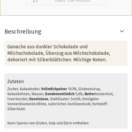
FRAGE ZUM PRODUKT
Beschreibung
Ganache aus dunkler Schokolade und
Milchschokolade, Überzug aus Milchschokolade,
dekoriert mit Silberblättchen. Milchige Noten.
Zutaten
Zucker, Kakaobutter,
Vollmilch
pulver
10,1%, Glukosesirup,
Kakaobohnen, Wasser,
Kondensvollmilch
5,6%,
Butter
konzentrat,
Invertzucker,
Haselnüsse
, Stabilisator: Sorbit, Emulgator:
Sonnenblumenlecithine, natürliches Vanilleextrakt, Farbstoff:
Silberblatt.
Kann Spuren von Gluten, Soja und Eiern enthalten