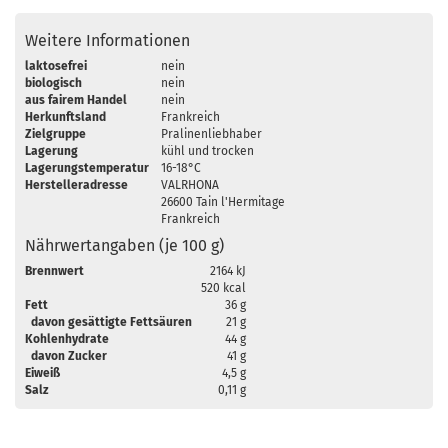
Weitere Informationen
laktosefrei
nein
biologisch
nein
aus fairem Handel
nein
Herkunftsland
Frankreich
Zielgruppe
Pralinenliebhaber
Lagerung
kühl und trocken
Lagerungstemperatur
16-18°C
Herstelleradresse
VALRHONA
26600 Tain l'Hermitage
Frankreich
Nährwertangaben (je 100 g)
Brennwert
2164 kJ
520 kcal
Fett
36 g
davon gesättigte Fettsäuren
21 g
Kohlenhydrate
44 g
davon Zucker
41 g
Eiweiß
4,5 g
Salz
0,11 g