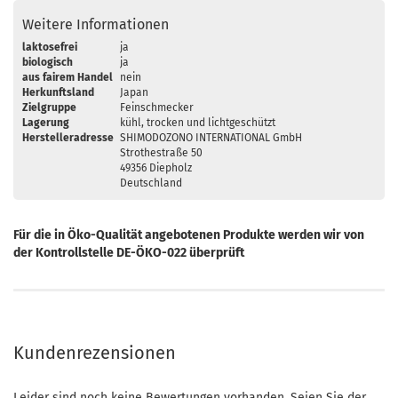
Weitere Informationen
laktosefrei
ja
biologisch
ja
aus fairem Handel
nein
Herkunftsland
Japan
Zielgruppe
Feinschmecker
Lagerung
kühl, trocken und lichtgeschützt
Herstelleradresse
SHIMODOZONO INTERNATIONAL GmbH
Strothestraße 50
49356 Diepholz
Deutschland
Für die in Öko-Qualität angebotenen Produkte werden wir von
der Kontrollstelle DE-ÖKO-022 überprüft
Kundenrezensionen
Leider sind noch keine Bewertungen vorhanden. Seien Sie der