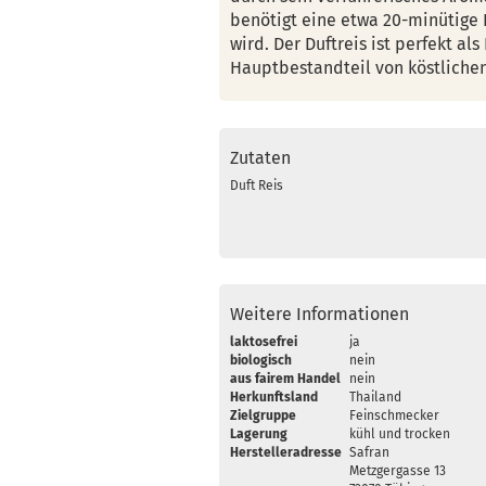
benötigt eine etwa 20-minütige K
wird. Der Duftreis ist perfekt al
Hauptbestandteil von köstliche
Zutaten
Duft Reis
Weitere Informationen
laktosefrei
ja
biologisch
nein
aus fairem Handel
nein
Herkunftsland
Thailand
Zielgruppe
Feinschmecker
Lagerung
kühl und trocken
Herstelleradresse
Safran
Metzgergasse 13