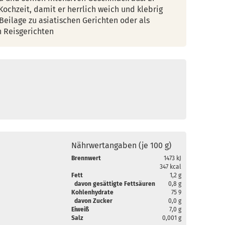
ochzeit, damit er herrlich weich und klebrig
s Beilage zu asiatischen Gerichten oder als
n Reisgerichten
Nährwertangaben (je 100 g)
Brennwert
1473 kJ
347 kcal
Fett
1,2 g
davon gesättigte Fettsäuren
0,8 g
Kohlenhydrate
75 9
davon Zucker
0,0 g
Eiweiß
7,0 g
Salz
0,001 g