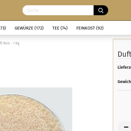
73)
GEWÜRZE (172)
TEE (74)
FEINKOST (92)
ft Reis - 1 Kg
Duft
Lieferz
Gewich