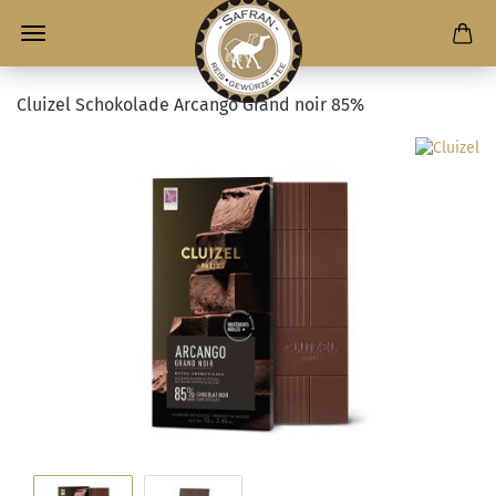
Cluizel Schokolade Arcango Grand noir 85%