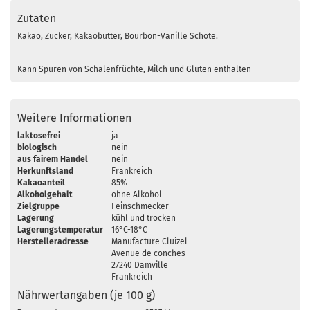
Zutaten
Kakao, Zucker, Kakaobutter, Bourbon-Vanille Schote.
Kann Spuren von Schalenfrüchte, Milch und Gluten enthalten
Weitere Informationen
laktosefrei
ja
biologisch
nein
aus fairem Handel
nein
Herkunftsland
Frankreich
Kakaoanteil
85%
Alkoholgehalt
ohne Alkohol
Zielgruppe
Feinschmecker
Lagerung
kühl und trocken
Lagerungstemperatur
16°C-18°C
Herstelleradresse
Manufacture Cluizel
Avenue de conches
27240 Damville
Frankreich
Nährwertangaben (je 100 g)