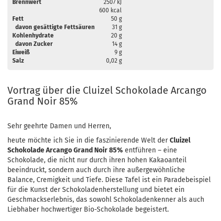
Brennwert
2507 kJ
600 kcal
Fett
50 g
davon gesättigte Fettsäuren
31 g
Kohlenhydrate
20 g
davon Zucker
14 g
Eiweiß
9 g
Salz
0,02 g
Vortrag über die Cluizel Schokolade Arcango
Grand Noir 85%
Sehr geehrte Damen und Herren,
heute möchte ich Sie in die faszinierende Welt der
Cluizel
Schokolade Arcango Grand Noir 85%
entführen – eine
Schokolade, die nicht nur durch ihren hohen Kakaoanteil
beeindruckt, sondern auch durch ihre außergewöhnliche
Balance, Cremigkeit und Tiefe. Diese Tafel ist ein Paradebeispiel
für die Kunst der Schokoladenherstellung und bietet ein
Geschmackserlebnis, das sowohl Schokoladenkenner als auch
Liebhaber hochwertiger Bio-Schokolade begeistert.