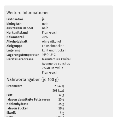
Weitere Informationen
laktosefrei
ja
biologisch
nein
aus fairem Handel
nein
Herkunftsland
Frankreich
Kakaoanteil
70%
Alkoholgehalt
ohne Alkohol
Zielgruppe
Feinschmecker
Lagerung
kühl und trocken
Lagerungstemperatur
16°C-18°C
Herstelleradresse
Manufacture Cluizel
Avenue de conches
27240 Damville
Frankreich
Nährwertangaben (je 100 g)
Brennwert
2354 kJ
563 kcal
Fett
41 g
davon gesättigte Fettsäuren
25 g
Kohlenhydrate
35 g
davon Zucker
29 g
Eiweiß
8 g