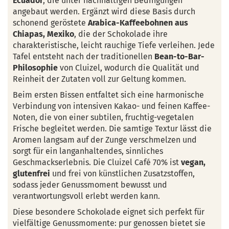
Ecuador
, die unter nachhaltigen Bedingungen
angebaut werden. Ergänzt wird diese Basis durch
schonend geröstete
Arabica-Kaffeebohnen aus
Chiapas, Mexiko
, die der Schokolade ihre
charakteristische, leicht rauchige Tiefe verleihen. Jede
Tafel entsteht nach der traditionellen
Bean-to-Bar-
Philosophie
von Cluizel, wodurch die Qualität und
Reinheit der Zutaten voll zur Geltung kommen.
Beim ersten Bissen entfaltet sich eine harmonische
Verbindung von intensiven Kakao- und feinen Kaffee-
Noten, die von einer subtilen, fruchtig-vegetalen
Frische begleitet werden. Die samtige Textur lässt die
Aromen langsam auf der Zunge verschmelzen und
sorgt für ein langanhaltendes, sinnliches
Geschmackserlebnis. Die Cluizel Café 70% ist
vegan,
glutenfrei
und frei von künstlichen Zusatzstoffen,
sodass jeder Genussmoment bewusst und
verantwortungsvoll erlebt werden kann.
Diese besondere Schokolade eignet sich perfekt für
vielfältige Genussmomente: pur genossen bietet sie